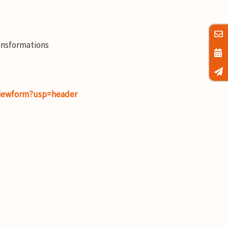
ransformations
viewform?usp=header