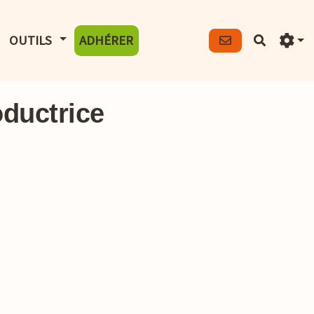
FICHER LE MENU
AFFICHER LE MENU
OUTILS
ADHÉRER
Recherch
oductrice