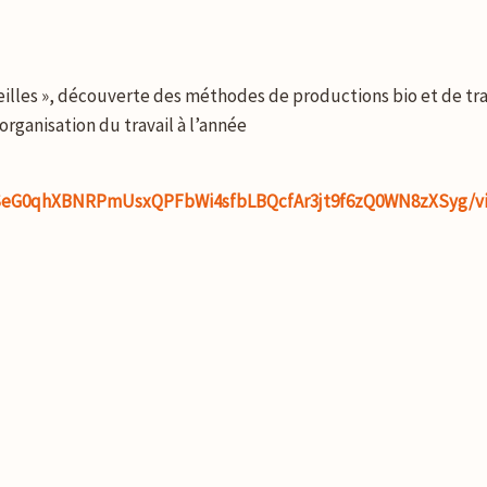
Abeilles », découverte des méthodes de productions bio et de t
organisation du travail à l’année
pQLSeG0qhXBNRPmUsxQPFbWi4sfbLBQcfAr3jt9f6zQ0WN8zXSyg/