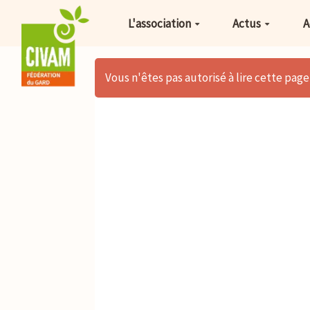
Aller au contenu principal
L'association
Actus
A
Vous n'êtes pas autorisé à lire cette page,