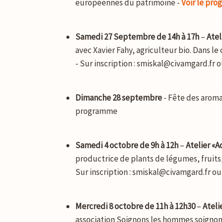
européennes du patrimoine -
Voir le pr
Samedi 27 Septembre de 14h à 17h
–
Atel
avec Xavier Fahy, agriculteur bio. Dans le 
- Sur inscription : smiskal@civamgard.fr ou
Dimanche 28 septembre
- Fête des aroma
programme
Samedi 4 octobre de 9h à 12h
–
Atelier «
productrice de plants de légumes, fruits, a
Sur inscription : smiskal@civamgard.fr ou 
Mercredi 8 octobre de 11h à 12h30
–
Ateli
association Soignons les hommes soignons l