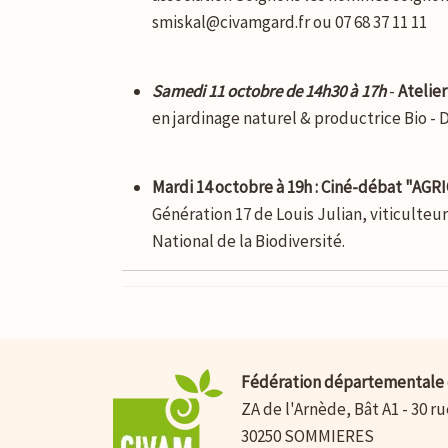
smiskal@civamgard.fr ou 07 68 37 11 11
Samedi 11 octobre de 14h30 à 17h
-
Atelie
en jardinage naturel & productrice Bio -
Mardi 14 octobre à 19h :
Ciné-débat "AGR
Génération 17 de Louis Julian, viticulteu
National de la Biodiversité.
Fédération départementale 
ZA de l'Arnède, Bât A1 - 30 r
30250 SOMMIERES