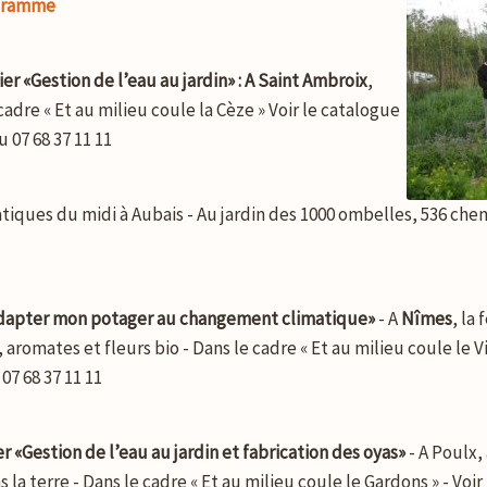
ogramme
ier «Gestion de l’eau au jardin» : A Saint Ambroix
,
cadre « Et au milieu coule la Cèze » Voir le catalogue
 07 68 37 11 11
tiques du midi à Aubais - Au jardin des 1000 ombelles, 536 chem
Adapter mon potager au changement climatique»
- A
Nîmes
, la
romates et fleurs bio - Dans le cadre « Et au milieu coule le Vis
07 68 37 11 11
er «Gestion de l’eau au jardin et fabrication des oyas»
- A Poulx,
a terre - Dans le cadre « Et au milieu coule le Gardons » - Voir l