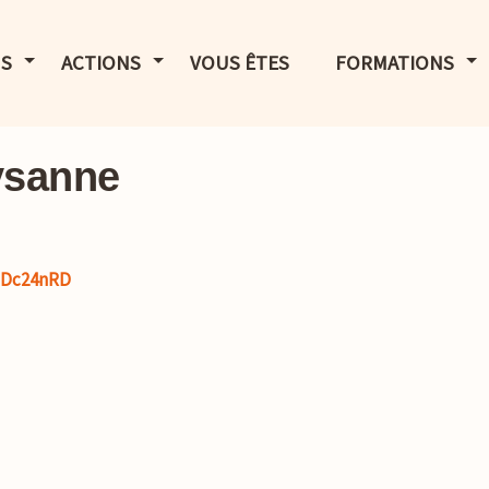
LE MENU
AFFICHER LE MENU
AFFICHER LE MENU
AF
S
ACTIONS
VOUS ÊTES
FORMATIONS
ysanne
nDc24nRD