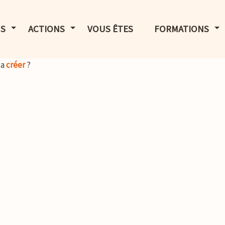
LE MENU
AFFICHER LE MENU
AFFICHER LE MENU
AF
S
ACTIONS
VOUS ÊTES
FORMATIONS
la
créer
?